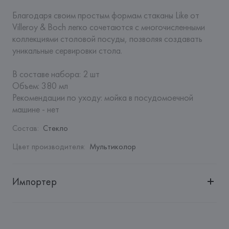
Благодаря своим простым формам стаканы Like от 
Villeroy & Boch легко сочетаются с многочисленными 
коллекциями столовой посуды, позволяя создавать 
уникальные сервировки стола.

В составе набора: 2 шт

Объем: 380 мл

Рекомендации по уходу: мойка в посудомоечной 
машине - нет
Состав
:
Стекло
Цвет производителя
:
Мультиколор
Импортер
Импортер: 
Закрытое акционерное общество «Сквирел-
Строй»