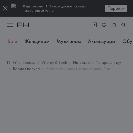
В приложении FH.BY еще удобнее покупать
Перейти
товары вашей мечты
Sale
Женщинам
Мужчинам
Аксессуары
Обу
FH.BY
Бренды
Villeroy & Boch
Интерьер
Товары для кухни
Барная посуда
Набор стаканов Like лонгдринк, 2 шт