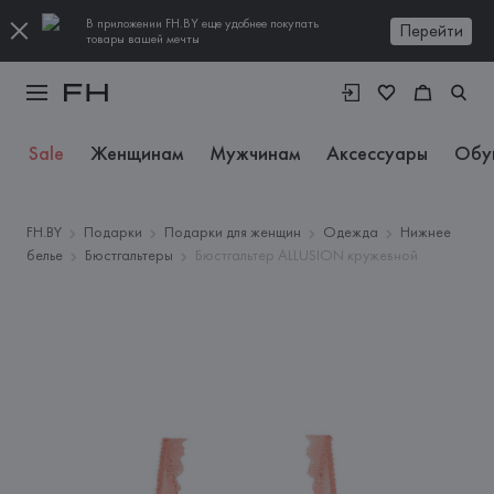
В приложении FH.BY еще удобнее покупать
Перейти
товары вашей мечты
Sale
Женщинам
Мужчинам
Аксессуары
Обу
FH.BY
Подарки
Подарки для женщин
Одежда
Нижнее
белье
Бюстгальтеры
Бюстгальтер ALLUSION кружевной