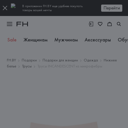
В приложении FH.BY еще удобнее покупать
Перейти
товары вашей мечты
Sale
Женщинам
Мужчинам
Аксессуары
Обу
FH.BY
Подарки
Подарки для женщин
Одежда
Нижнее
белье
Трусы
Трусы INCANDESCENT из микрофибры