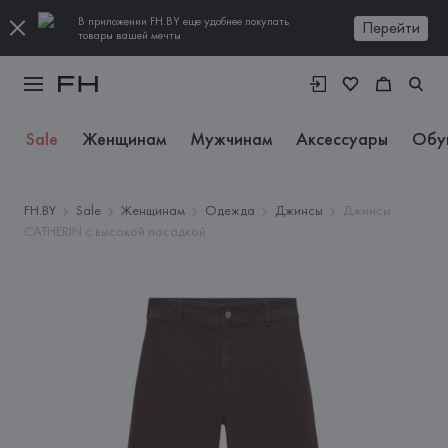
В приложении FH.BY еще удобнее покупать
Перейти
товары вашей мечты
Sale
Женщинам
Мужчинам
Аксессуары
Обу
FH.BY
Sale
Женщинам
Одежда
Джинсы
Джинсы
CATHERIN с высокой посадкой