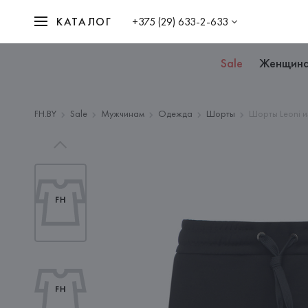
КАТАЛОГ
+375 (29) 633-2-633
Sale
Женщин
FH.BY
Sale
Мужчинам
Одежда
Шорты
Шорты Leoni и