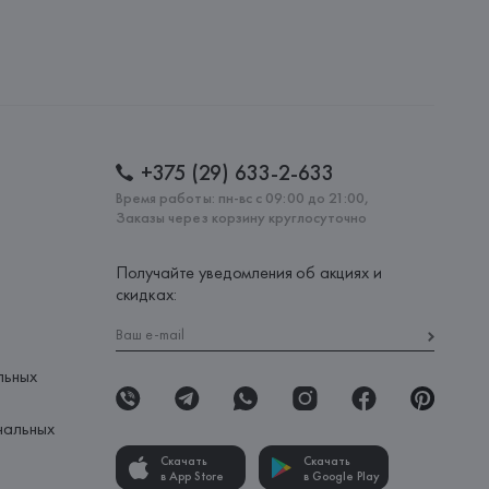
+375 (29) 633-2-633
Время работы: пн-вс с 09:00 до 21:00,
Заказы через корзину круглосуточно
Получайте уведомления об акциях и
скидках:
льных
нальных
Скачать
Скачать
в App Store
в Google Play