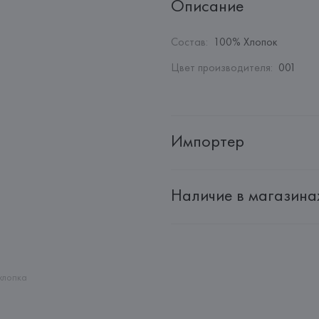
Описание
Состав
:
100% Хлопок
Цвет производителя
:
001
Импортер
Импортер: 
Общество с ограни
Наличие в магазина
Адрес: 
Республика Беларусь, 2
Производитель: 
HUGO BOSS
Адрес: 
ГЕРМАНИЯ, 
HUGO BOSS 
Страна происхождения товара
хлопка