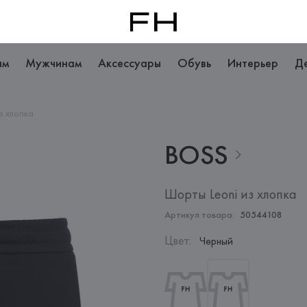
ам
Мужчинам
Аксессуары
Обувь
Интерьер
Д
з хлопка
BOSS
Шорты Leoni из хлопка
Артикул товара:
50544108
Цвет
:
Черный