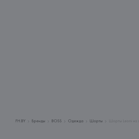
FH.BY
Бренды
BOSS
Одежда
Шорты
Шорты Leoni из 