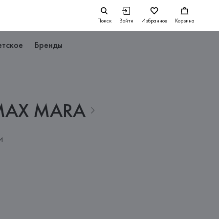
Поиск
Войти
Избранное
Корзина
етское
Бренды
MAX
MARA
и