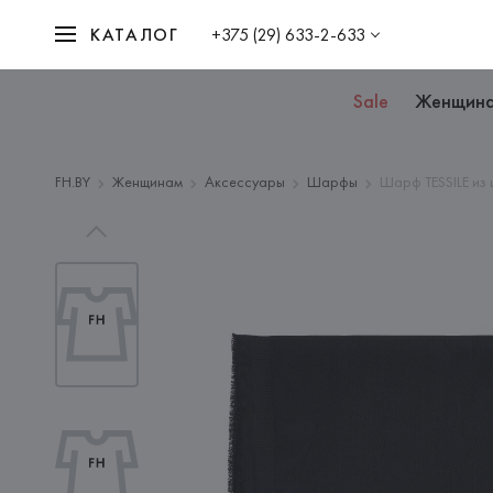
КАТАЛОГ
+375 (29) 633-2-633
Sale
Женщин
FH.BY
Женщинам
Аксессуары
Шарфы
Шарф TESSILE из