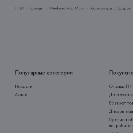
FH.BY
Бренды
Weekend Max Mara
Аксессуары
Шарфы
Популярные категории
Покупат
Новости
Отзывы FH
Акции
Доставка и
Возврат то
Дисконтная
Правила об
потребител