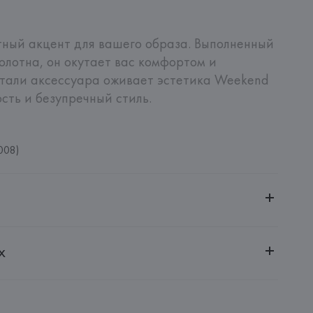
ный акцент для вашего образа. Выполненный 
олотна, он окутает вас комфортом и 
тали аксессуара оживает эстетика Weekend 
ть и безупречный стиль.
008)
ительной ответственностью "БелВиринея"
х
20030, г. Минск, ул. Немига, 5, пом. 39
.
amotti, 4, 42124 Reggio Emilia,
: 
ИТАЛИЯ