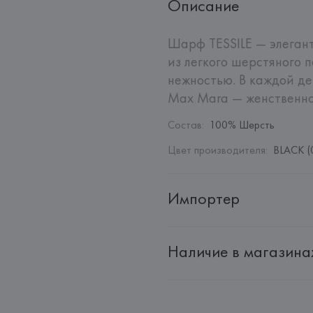
Описание
Шарф TESSILE — элегант
из легкого шерстяного п
нежностью. В каждой де
Max Mara — женственнос
Состав
:
100% Шерсть
Цвет производителя
:
BLACK (
Импортер
Импортер: 
Общество с дополн
Наличие в магазина
Адрес: 
Республика Беларусь, 2
Производитель: 
MaxMara S.r.l
Адрес: 
ИТАЛИЯ, 
Via Giulia Mar
Страна происхождения товара