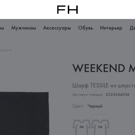
ам
Мужчинам
Аксессуары
Обувь
Интерьер
Д
 шерсти
WEEKEND 
Шарф TESSILE из шерст
Артикул товара:
2525546034
Цвет
:
Черный