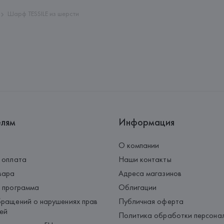
Шарф TESSILE из шерсти
елям
Информация
О компании
 оплата
Наши контакты
вара
Адреса магазинов
 программа
Облигации
ращений о нарушениях прав
Публичная оферта
ей
Политика обработки персона