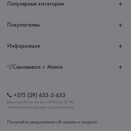
Популярные категории
Страна происхождения товара: 
КИТАЙ
Покупателям
Информация
Самовывоз: г. Минск
+375 (29) 633-2-633
Время работы: пн-вс с 09:00 до 21:00,
Заказы через корзину круглосуточно
Получайте уведомления об акциях и скидках: