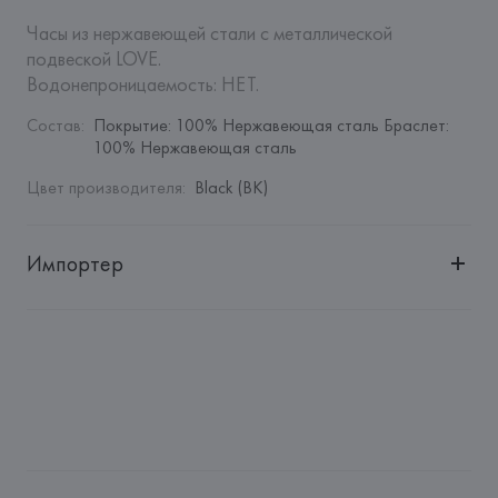
Часы из нержавеющей стали с металлической 
подвеской LOVE.

Водонепроницаемость: НЕТ.
Состав
:
Покрытие: 100% Нержавеющая сталь Браслет: 
100% Нержавеющая сталь
Цвет производителя
:
Black (BK)
Импортер
Импортер: 
Общество с дополнительной ответственностью 
"БелВиринея"
Адрес: 
Республика Беларусь, 220030, г. Минск, ул. 
Немига, 5, пом. 39
Производитель: 
Barata & Ramilo, S.A.
Адрес: 
ПОРТУГАЛИЯ, 
Barata & Ramilo, S.A., Rua do Sistelo, 
Lugar de Santegãos. 4435-429 Rio Tinto,