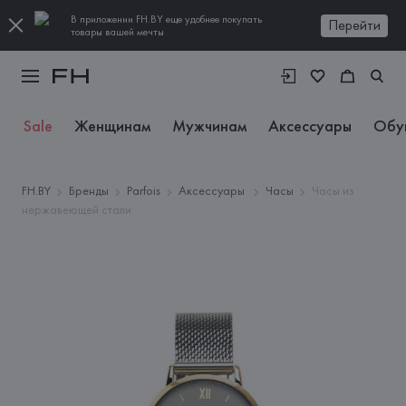
В приложении FH.BY еще удобнее покупать
Перейти
товары вашей мечты
Sale
Женщинам
Мужчинам
Аксессуары
Обу
FH.BY
Бренды
Parfois
Аксессуары
Часы
Часы из
нержавеющей стали