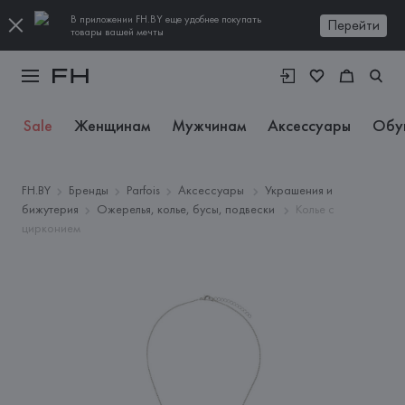
В приложении FH.BY еще удобнее покупать
Перейти
товары вашей мечты
Sale
Женщинам
Мужчинам
Аксессуары
Обу
FH.BY
Бренды
Parfois
Аксессуары
Украшения и
бижутерия
Ожерелья, колье, бусы, подвески
Колье с
цирконием