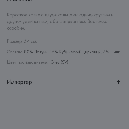
Короткое колье с двумя кольцами: одним круглым и 
другим удлиненным, оба с цирконием. Застежка-
карабин.

Размер: 54 см.
Состав
:
80% Латунь, 15% Кубический цирконий, 5% Цинк
Цвет производителя
:
Grey (SV)
Импортер
Импортер: 
Общество с дополнительной ответственностью 
"БелВиринея"
Адрес: 
Республика Беларусь, 220030, г. Минск, ул. 
Немига, 5, пом. 39
Производитель: 
Barata & Ramilo, S.A.