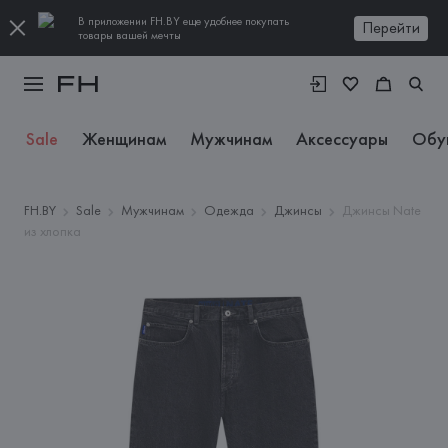
В приложении FH.BY еще удобнее покупать
Перейти
товары вашей мечты
Sale
Женщинам
Мужчинам
Аксессуары
Обу
FH.BY
Sale
Мужчинам
Одежда
Джинсы
Джинсы Nate
из хлопка