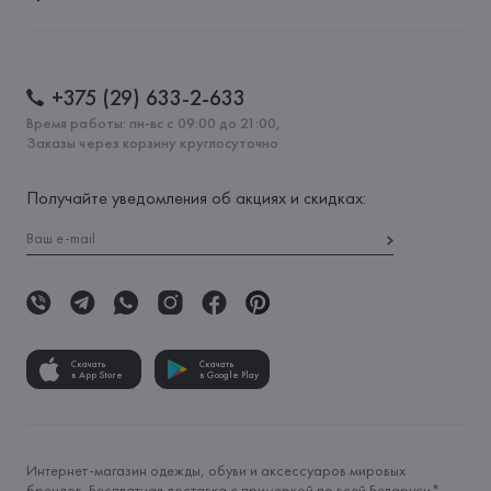
+375 (29) 633-2-633
Время работы: пн-вс с 09:00 до 21:00,
Заказы через корзину круглосуточно
Получайте уведомления об акциях и скидках:
Скачать
Скачать
в App Store
в Google Play
Интернет-магазин одежды, обуви и аксессуаров мировых
брендов. Бесплатная доставка с примеркой по всей Беларуси*.