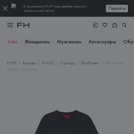
В приложении FH.BY еще удобнее покупать
Перейти
товары вашей мечты
Sale
Женщинам
Мужчинам
Аксессуары
Обу
FH.BY
Бренды
HUGO
Одежда
Футболки
Футболка
Didug с принтом