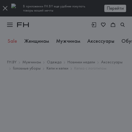
В приложении FH.BY еще удобнее покупать
Перейти
товары вашей мечты
Sale
Женщинам
Мужчинам
Аксессуары
Обу
FH.BY
Мужчинам
Одежда
Новинки недели
Аксессуары
Головные уборы
Кепи и кепки
Кепка с логотипом