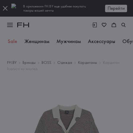
В приложении FH.BY еще удобнее покупать
Перейти
товары вашей мечты
Sale
Женщинам
Мужчинам
Аксессуары
Обу
FH.BY
Бренды
BOSS
Одежда
Кардиганы
Кардиган
Iconico из хлопка