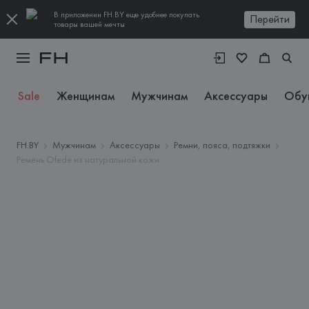
В приложении FH.BY еще удобнее покупать
Перейти
товары вашей мечты
Sale
Женщинам
Мужчинам
Аксессуары
Обу
FH.BY
Мужчинам
Аксессуары
Ремни, пояса, подтяжки
Ремень Ofede из натуральной кожи