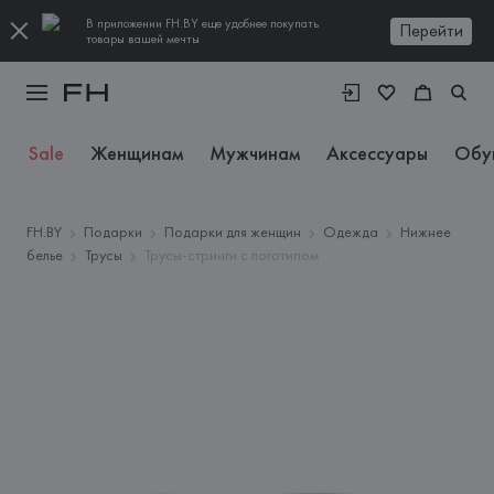
В приложении FH.BY еще удобнее покупать
Перейти
товары вашей мечты
Sale
Женщинам
Мужчинам
Аксессуары
Обу
FH.BY
Подарки
Подарки для женщин
Одежда
Нижнее
белье
Трусы
Трусы-стринги с логотипом