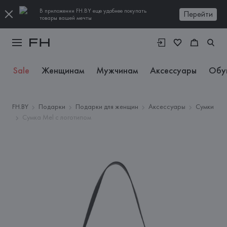
В приложении FH.BY еще удобнее покупать
Перейти
товары вашей мечты
Sale
Женщинам
Мужчинам
Аксессуары
Обу
FH.BY
Подарки
Подарки для женщин
Аксессуары
Сумки
Сумка Mel с логотипом