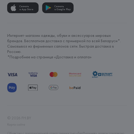
Скачать
Скачать
в App Store
в Google Play
Интернет-магазин одежды, обуви и аксессуаров мировых
брендов. Бесплатная доставка с примеркой по всей Беларуси*.
Самовывоз из фирменных салонов сети. Быстрая доставка в
Россию.
*Подробнее на странице «
Доставка и оплата
»
©
2026
FH.BY
Карта сайта
Общество с дополнительной ответственностью «БелВиринея» зарегистрировано