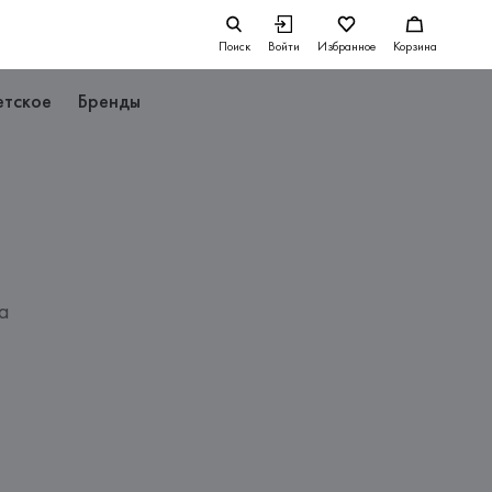
Поиск
Войти
Избранное
Корзина
етское
Бренды
а