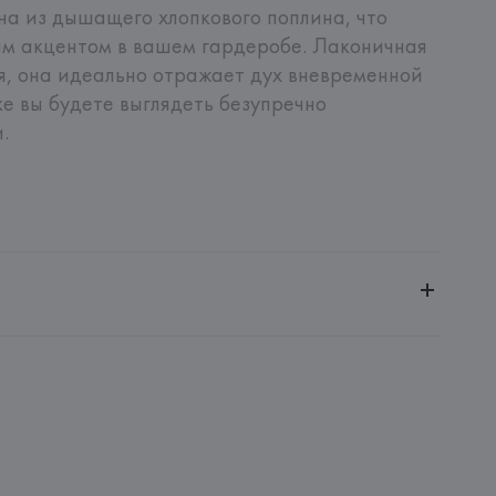
а из дышащего хлопкового поплина, что 
м акцентом в вашем гардеробе. Лаконичная 
я, она идеально отражает дух вневременной 
е вы будете выглядеть безупречно 
.
ченной ответственностью "Авикойл Интернешнл"
20051, г. Минск, ул. Рафиева, д. 64, помещение 2-27
 AG
AG, Dieselstrasse 12, D-72555 Metzingen,
: 
ИНДИЯ