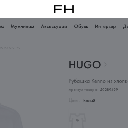
ам
Мужчинам
Аксессуары
Обувь
Интерьер
Д
no из хлопка
HUGO
Рубашка Kenno из хлопк
Артикул товара:
50289499
Цвет
:
Белый