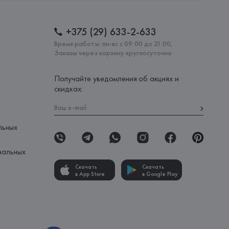
+375 (29) 633-2-633
Время работы: пн-вс с 09:00 до 21:00,
Заказы через корзину круглосуточно
Получайте уведомления об акциях и
скидках:
льных
нальных
Скачать
Скачать
в App Store
в Google Play