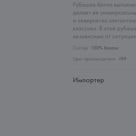
Рубашка Kenno выполнен
делает ее универсальны
и невероятно элегантна
классики. В этой рубашк
независимо от ситуации
Состав
:
100% Хлопок
Цвет производителя
:
199
Импортер
Импортер: 
Общество с ограни
Адрес: 
Республика Беларусь, 2
Производитель: 
HUGO BOSS
Адрес: 
ГЕРМАНИЯ, 
HUGO BOSS 
Страна происхождения товара