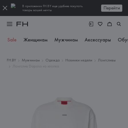
В приложении FH.BY еще удобнее покупать
Перейти
товары вашей мечты
Sale
Женщинам
Мужчинам
Аксессуары
Обу
FH.BY
Мужчинам
Одежда
Новинки недели
Лонгсливы
Лонгслив Daposo из хлопка