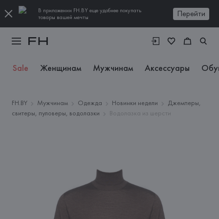
В приложении FH.BY еще удобнее покупать
Перейти
товары вашей мечты
Sale
Женщинам
Мужчинам
Аксессуары
Обу
FH.BY
Мужчинам
Одежда
Новинки недели
Джемперы,
свитеры, пуловеры, водолазки
Водолазка из шерсти