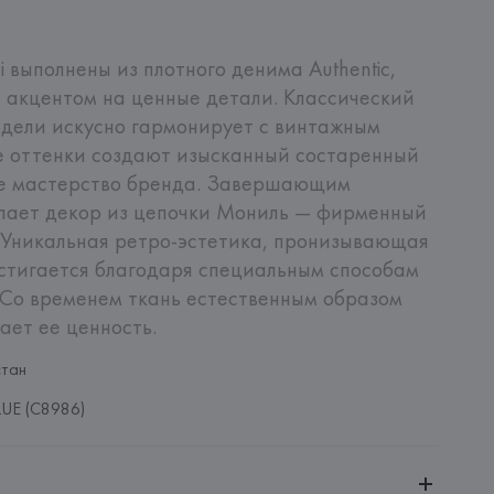
i выполнены из плотного денима Authentic, 
с акцентом на ценные детали. Классический 
дели искусно гармонирует с винтажным 
е оттенки создают изысканный состаренный 
ое мастерство бренда. Завершающим 
пает декор из цепочки Мониль — фирменный 
i. Уникальная ретро-эстетика, пронизывающая 
стигается благодаря специальным способам 
Со временем ткань естественным образом 
ает ее ценность.
стан
UE (C8986)