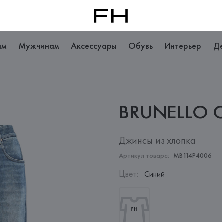
ам
Мужчинам
Аксессуары
Обувь
Интерьер
Д
BRUNELLO
Джинсы из хлопка
Артикул товара:
MB114P4006
Цвет
:
Синий