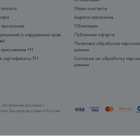
 оплата
Наши контакты
вара
Адреса магазинов
 программа
Облигации
ращений о нарушениях прав
Публичная оферта
ей
Политика обработки персона
 приложение FH
данных
е сертификаты FH
Согласие на обработку персо
данных
. Бесплатная доставка с
ети. Быстрая доставка в Россию.