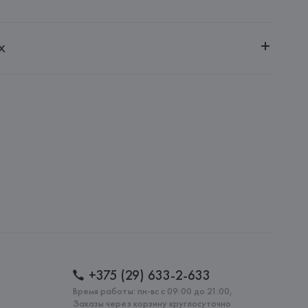
ительной ответственностью "БелВиринея"
х
20030, г. Минск, ул. Немига, 5, пом. 39
lli S.p.A
lli S.p.A, 06073 Solomeo (Perugia), Viale Parco Dell’Industria, 
: 
ИТАЛИЯ
+375 (29) 633-2-633
Время работы: пн-вс с 09:00 до 21:00,
Заказы через корзину круглосуточно