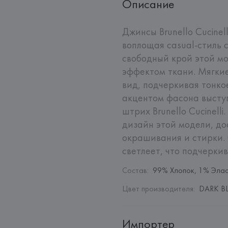
Описание
Джинсы Brunello Cucinell
воплощая casual-стиль 
свободный крой этой мо
эффектом ткани. Мягки
вид, подчеркивая тонк
акцентом фасона высту
штрих Brunello Cucinell
дизайн этой модели, до
окрашивания и стирки. 
светлеет, что подчеркив
Состав
:
99% Хлопок, 1% Эла
Цвет производителя
:
DARK BL
Импортер