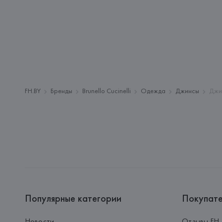
FH.BY
Бренды
Brunello Cucinelli
Одежда
Джинсы
Джи
Популярные категории
Покупат
Новости
Отзывы FH