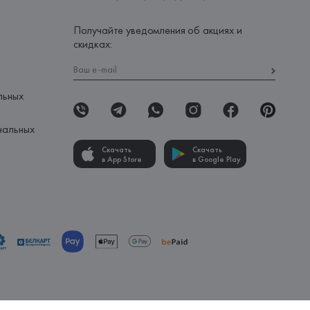
Получайте уведомления об акциях и
скидках:
льных
нальных
Скачать
Скачать
в App Store
в Google Play