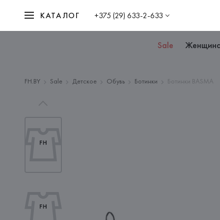
КАТАЛОГ
+375 (29) 633-2-633
Sale
Женщин
FH.BY
Sale
Детское
Обувь
Ботинки
Ботинки BASMA