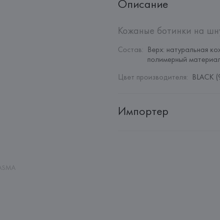
Описание
Кожаные ботинки на шну
Состав
:
Верх: натуральная ко
полимерный материа
Цвет производителя
:
BLACK (
Импортер
Импортер: 
Общество с дополн
Адрес: 
Республика Беларусь, 22
Производитель: 
MANGO MNG,
BASMA
Адрес: 
ИСПАНИЯ, 
MANGO MNG, 
Palau-Solità i Plegamans (Barce
Страна происхождения товара