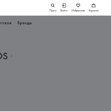
Поиск
Войти
Избранное
Корзина
етское
Бренды
DS