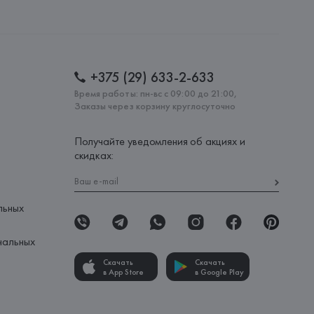
+375 (29) 633-2-633
Время работы: пн-вс с 09:00 до 21:00,
Заказы через корзину круглосуточно
Получайте уведомления об акциях и
скидках:
льных
нальных
Скачать
Скачать
в App Store
в Google Play