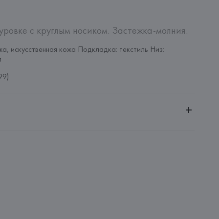
ровке с круглым носиком. Застежка-молния.
жа, искусственная кожа Подкладка: текстиль Низ: 
л
99)
ительной ответственностью "Белмаркетцентр"
0030, г. Минск, ул. Немига, 5, пом. 39, ком. 1
 S.A.
S.A., Via Augusta 10 (Pol. Ind. Riera de Caldes), 08184 
lona),
: 
КИТАЙ