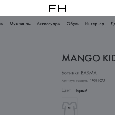
ам
Мужчинам
Аксессуары
Обувь
Интерьер
Д
MANGO
KI
Ботинки BASMA
Артикул товара:
17084075
Цвет
:
Черный