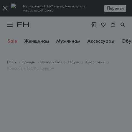
В приложении FH.BY еще удобнее покупать
Перейти
товары вашей мечты
Sale
Женщинам
Мужчинам
Аксессуары
Обу
FH.BY
Бренды
Mango Kids
Обувь
Кроссовки
Кроссовки LEOP с принтом