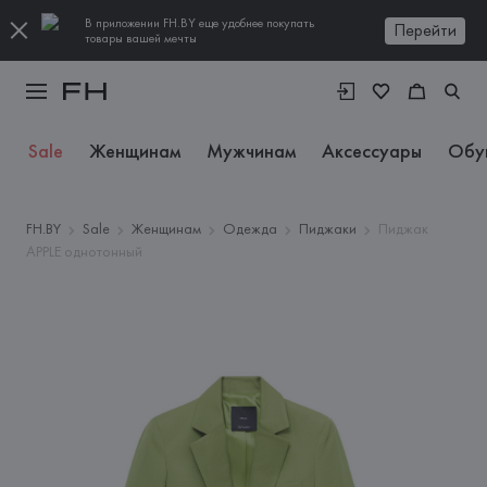
В приложении FH.BY еще удобнее покупать
Перейти
товары вашей мечты
Sale
Женщинам
Мужчинам
Аксессуары
Обу
FH.BY
Sale
Женщинам
Одежда
Пиджаки
Пиджак
APPLE однотонный