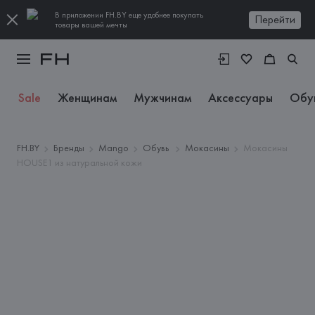
В приложении FH.BY еще удобнее покупать
Перейти
товары вашей мечты
Sale
Женщинам
Мужчинам
Аксессуары
Обу
FH.BY
Бренды
Mango
Обувь
Мокасины
Мокасины
HOUSE1 из натуральной кожи