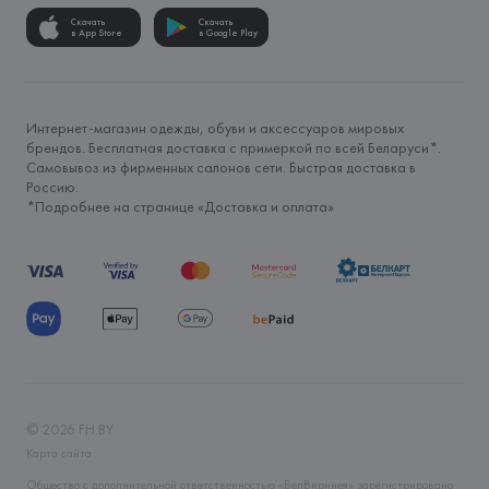
Скачать
Скачать
в App Store
в Google Play
Интернет-магазин одежды, обуви и аксессуаров мировых
брендов. Бесплатная доставка с примеркой по всей Беларуси*.
Самовывоз из фирменных салонов сети. Быстрая доставка в
Россию.
*Подробнее на странице «
Доставка и оплата
»
©
2026
FH.BY
Карта сайта
Общество с дополнительной ответственностью «БелВиринея» зарегистрировано