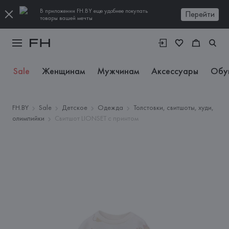
В приложении FH.BY еще удобнее покупать
Перейти
товары вашей мечты
Sale
Женщинам
Мужчинам
Аксессуары
Обу
FH.BY
Sale
Детское
Одежда
Толстовки, свитшоты, худи,
олимпийки
Свитшот LIONSET с принтом