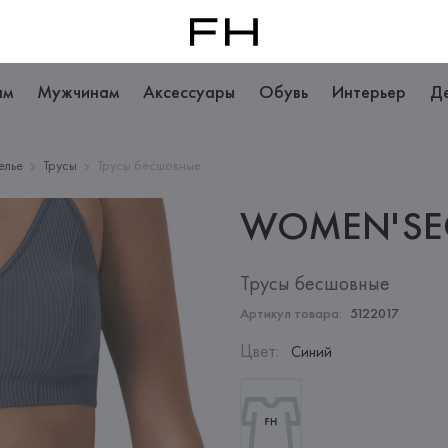
ам
Мужчинам
Аксессуары
Обувь
Интерьер
Д
елье
Трусы
Трусы бесшовные
WOMEN'SE
Трусы бесшовные
Артикул товара:
5122017
Цвет
:
Синий