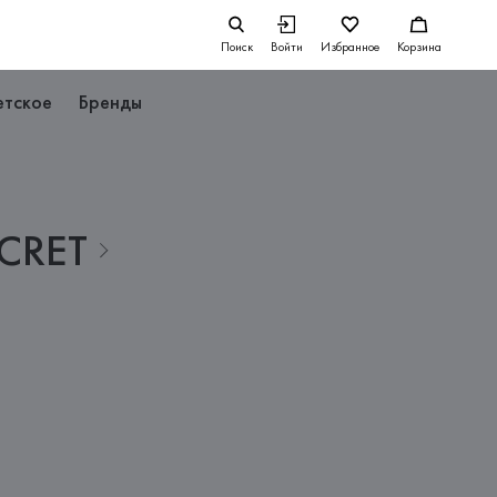
Поиск
Войти
Избранное
Корзина
етское
Бренды
CRET