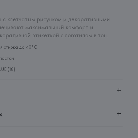
 с клетчатым рисунком и декоративными 
спечивают максимальный комфорт и 
коративной этикеткой с логотипом в тон.
ая стирка до 40°C
ластан
UE (18)
ительной ответственностью "БелВиринея"
х
20030, г. Минск, ул. Немига, 5, пом. 39
NFECCION S.A.
CONFECCION S.A., AVDA LLANO CASTELLANO, NUM. 51 