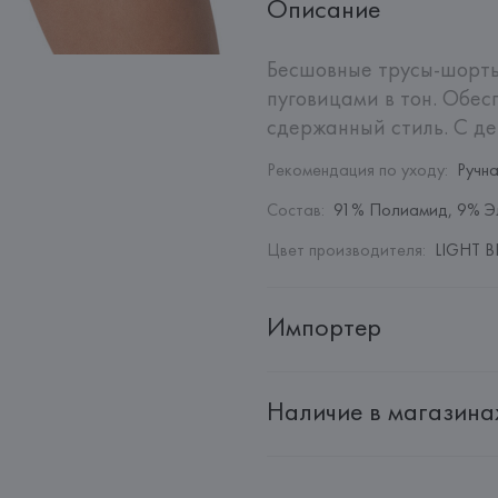
Описание
Бесшовные трусы-шорты
пуговицами в тон. Обе
сдержанный стиль. С де
Рекомендация по уходу
:
Ручн
Состав
:
91% Полиамид, 9% Э
Цвет производителя
:
LIGHT BL
Импортер
Импортер: 
Общество с дополн
Наличие в магазина
Адрес: 
Республика Беларусь, 2
Производитель: 
EUROFIEL CO
Адрес: 
ИСПАНИЯ, 
EUROFIEL 