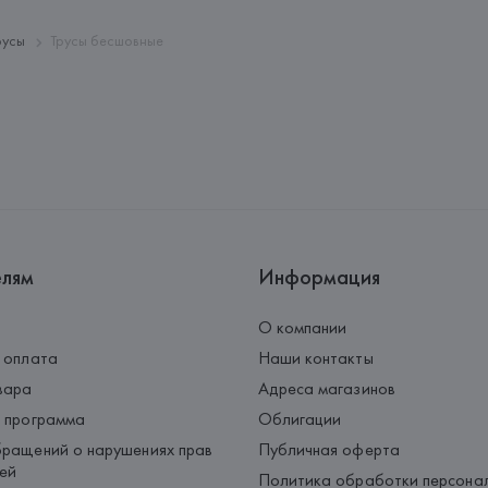
28034 MADRID,
Страна происхождения товара
русы
Трусы бесшовные
елям
Информация
О компании
 оплата
Наши контакты
вара
Адреса магазинов
 программа
Облигации
ращений о нарушениях прав
Публичная оферта
ей
Политика обработки персона