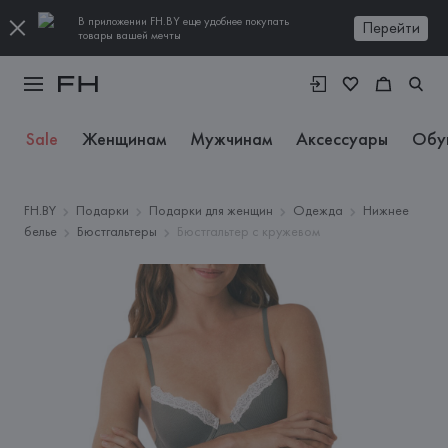
В приложении FH.BY еще удобнее покупать
Перейти
товары вашей мечты
Sale
Женщинам
Мужчинам
Аксессуары
Обу
FH.BY
Подарки
Подарки для женщин
Одежда
Нижнее
белье
Бюстгальтеры
Бюстгальтер с кружевом