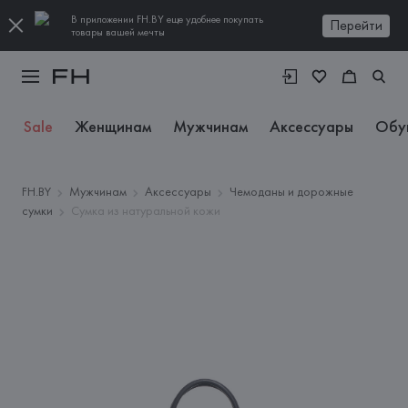
В приложении FH.BY еще удобнее покупать
Перейти
товары вашей мечты
Sale
Женщинам
Мужчинам
Аксессуары
Обу
FH.BY
Мужчинам
Аксессуары
Чемоданы и дорожные
сумки
Сумка из натуральной кожи