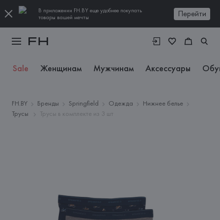
В приложении FH.BY еще удобнее покупать
Перейти
товары вашей мечты
Sale
Женщинам
Мужчинам
Аксессуары
Обу
FH.BY
Бренды
Springfield
Одежда
Нижнее белье
Трусы
Трусы в комплекте из 3 шт