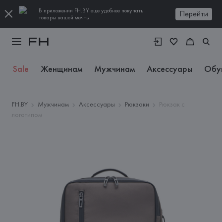
В приложении FH.BY еще удобнее покупать
Перейти
товары вашей мечты
Sale
Женщинам
Мужчинам
Аксессуары
Обу
FH.BY
Мужчинам
Аксессуары
Рюкзаки
Рюкзак с
логотипом