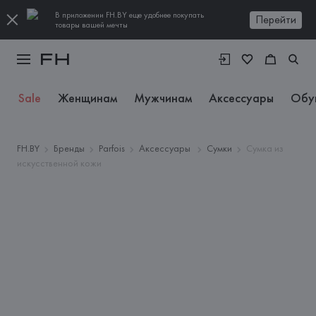
В приложении FH.BY еще удобнее покупать
Перейти
товары вашей мечты
Sale
Женщинам
Мужчинам
Аксессуары
Обу
FH.BY
Бренды
Parfois
Аксессуары
Сумки
Сумка из
искусственной кожи