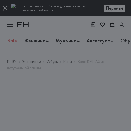
В приложении FH.BY еще удобнее покупать
Перейти
товары вашей мечты
Sale
Женщинам
Мужчинам
Аксессуары
Обу
FH.BY
Женщинам
Обувь
Кеды
Кеды DALLAS из
натуральной замши