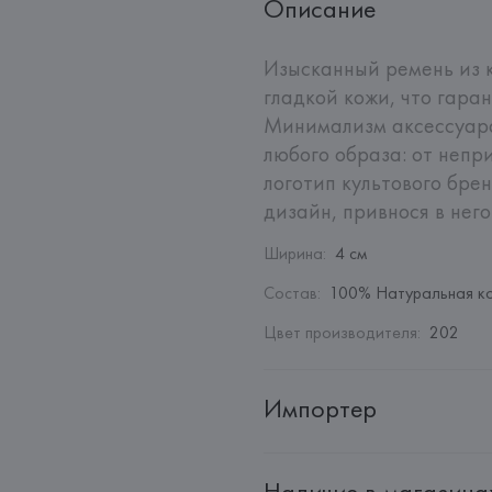
Описание
Изысканный ремень из к
гладкой кожи, что гаран
Минимализм аксессуара
любого образа: от непр
логотип культового бре
дизайн, привнося в не
Ширина
:
4 см
Состав
:
100% Натуральная к
Цвет производителя
:
202
Импортер
Импортер: 
Общество с ограни
Наличие в магазина