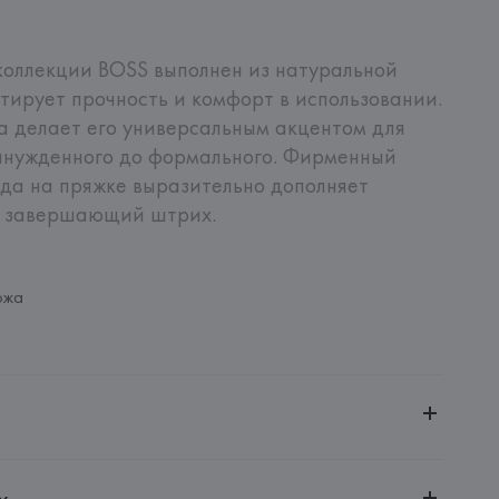
оллекции BOSS выполнен из натуральной 
тирует прочность и комфорт в использовании. 
 делает его универсальным акцентом для 
инужденного до формального. Фирменный 
нда на пряжке выразительно дополняет 
го завершающий штрих.
ожа
ченной ответственностью "Авикойл Интернешнл"
х