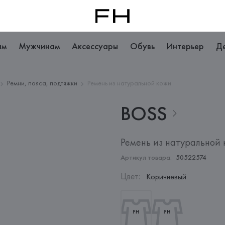
ам
Мужчинам
Аксессуары
Обувь
Интерьер
Д
Ремни, пояса, подтяжки
Ремень из натуральной кожи
BOSS
Ремень из натуральной
Артикул товара:
50522574
Цвет
:
Коричневый