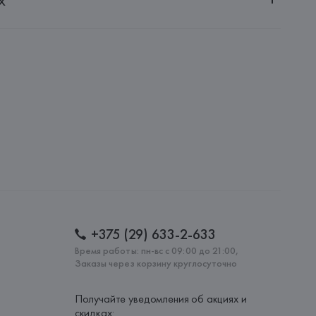
20051, г. Минск, ул. Рафиева, д. 64, помещение 2-27
 AG
AG, Dieselstrasse 12, D-72555 Metzingen,
: 
РУМЫНИЯ
+375 (29) 633-2-633
Время работы: пн-вс с 09:00 до 21:00,
Заказы через корзину круглосуточно
Получайте уведомления об акциях и
скидках: