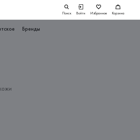
Поиск
Войти
Избранное
Корзина
етское
Бренды
 кожи