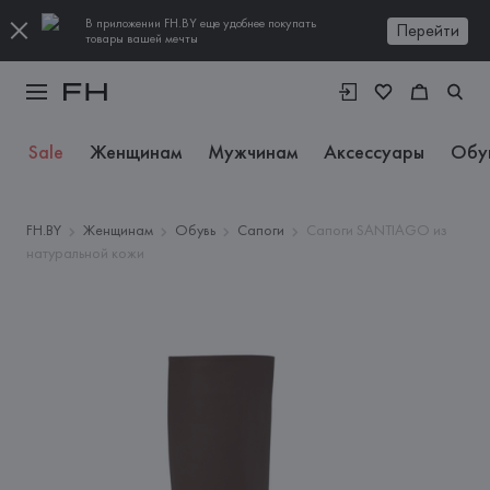
В приложении FH.BY еще удобнее покупать
Перейти
товары вашей мечты
Sale
Женщинам
Мужчинам
Аксессуары
Обу
FH.BY
Женщинам
Обувь
Сапоги
Сапоги SANTIAGO из
натуральной кожи