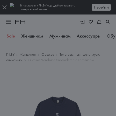
В приложении FH.BY еще удобнее покупать
Перейти
товары вашей мечты
Sale
Женщинам
Мужчинам
Аксессуары
Обу
FH.BY
Женщинам
Одежда
Толстовки, свитшоты, худи,
олимпийки
Свитшот Vendome Embroidered с логотипом