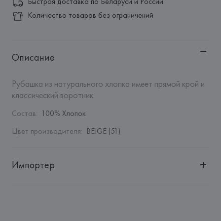
Быстрая доставка по Беларуси и России
Количество товаров без ограничений
Описание
Рубашка из натурального хлопка имеет прямой крой и 
классический воротник.
Состав
:
100% Хлопок
Цвет производителя
:
BEIGE (51)
Импортер
Импортер: 
Общество с дополнительной ответственностью 
"БелВиринея"
Адрес: 
Республика Беларусь, 220030, г. Минск, ул. 