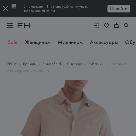
В приложении FH.BY еще удобнее покупать
Перейти
товары вашей мечты
Sale
Женщинам
Мужчинам
Аксессуары
Обу
FH.BY
Бренды
Springfield
Одежда
Рубашки
Рубашка
из натурального хлопка