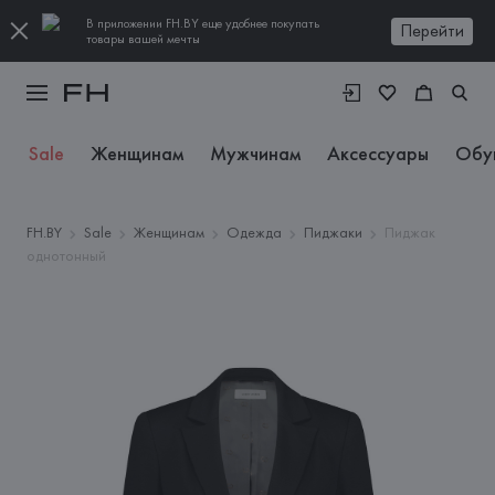
В приложении FH.BY еще удобнее покупать
Перейти
товары вашей мечты
Sale
Женщинам
Мужчинам
Аксессуары
Обу
FH.BY
Sale
Женщинам
Одежда
Пиджаки
Пиджак
однотонный