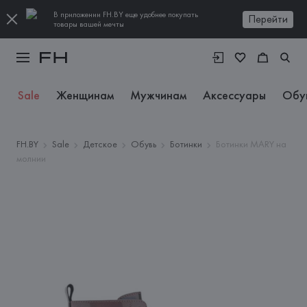
В приложении FH.BY еще удобнее покупать
Перейти
товары вашей мечты
Sale
Женщинам
Мужчинам
Аксессуары
Обу
FH.BY
Sale
Детское
Обувь
Ботинки
Ботинки MARY на
молнии