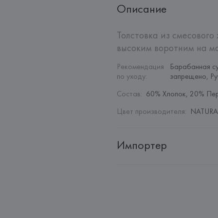
Описание
Толстовка из смесового 
высоким воротним на м
Рекомендация 
Барабанная с
по уходу
:
запрещено, Ру
Состав
:
60% Хлопок, 20% Пе
Цвет производителя
:
NATURAL
Импортер
Импортер: 
Общество с дополн
Адрес: 
Республика Беларусь, 22
Производитель: 
MANGO MNG,
Адрес: 
ИСПАНИЯ, 
MANGO MNG, 