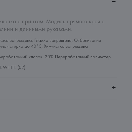
хлопка с принтом. Модель прямого кроя с 
олнии и длинными рукавами.
ушка запрещена, Глажка запрещена, Отбеливание 
чная стирка до 40°C, Химчистка запрещена
реработанный хлопок, 20% Переработанный полиэстер
 WHITE (02)
ительной ответственностью "Белмаркетцентр"
0030, г. Минск, ул. Немига, 5, пом. 39, ком. 1
 S.A.
S.A., Via Augusta 10 (Pol. Ind. Riera de Caldes), 08184 