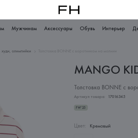
ам
Мужчинам
Аксессуары
Обувь
Интерьер
Д
, худи, олимпийки
Толстовка BONNE с воротником на молнии
MANGO
KI
Толстовка BONNE с вор
Артикул товара:
17016345
FW’25
Цвет
:
Кремовый