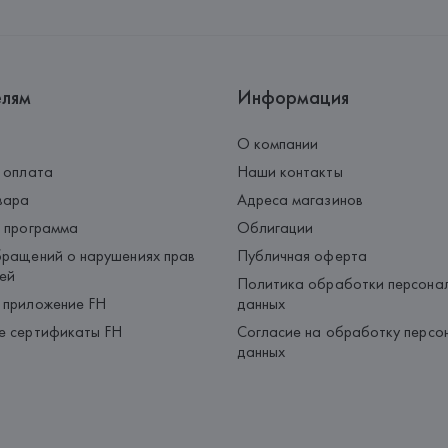
Palau-Solità i Plegamans (Barce
Страна происхождения товара
елям
Информация
О компании
 оплата
Наши контакты
вара
Адреса магазинов
 программа
Облигации
ращений о нарушениях прав
Публичная оферта
ей
Политика обработки персона
 приложение FH
данных
е сертификаты FH
Согласие на обработку персо
данных