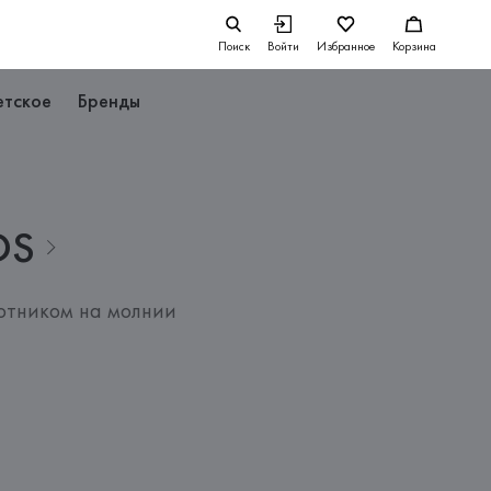
Поиск
Войти
Избранное
Корзина
етское
Бренды
DS
отником на молнии