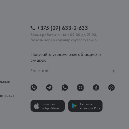
lona),
: 
ПАКИСТАН
+375 (29) 633-2-633
Время работы: пн-вс с 09:00 до 21:00,
Заказы через корзину круглосуточно
Получайте уведомления об акциях и
скидках:
льных
нальных
Скачать
Скачать
в App Store
в Google Play