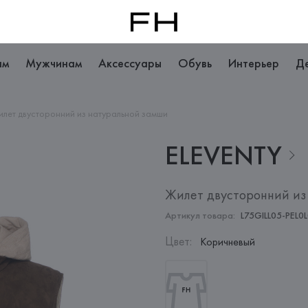
ам
Мужчинам
Аксессуары
Обувь
Интерьер
Д
илет двусторонний из натуральной замши
ELEVENTY
Жилет двусторонний из
Артикул товара:
L75GILL05-PEL0
Цвет
:
Коричневый