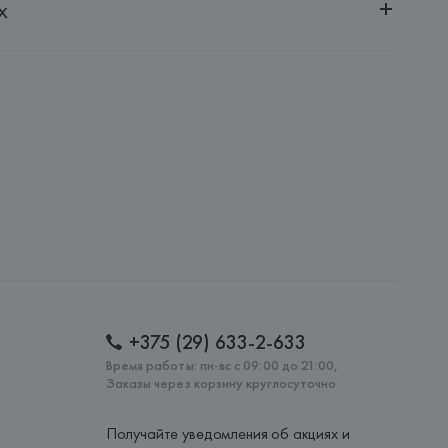
х
20030, г. Минск, ул. Немига, 5, пом. 39
.r.l.
 S.r.l., 08848610963, Corso Venezia 5, 20121, Milano,
: 
ИТАЛИЯ
+375 (29) 633-2-633
Время работы: пн-вс с 09:00 до 21:00,
Заказы через корзину круглосуточно
Получайте уведомления об акциях и