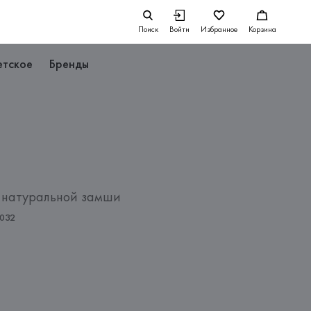
Поиск
Войти
Избранное
Корзина
етское
Бренды
 натуральной замши
L032