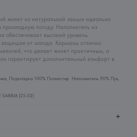
ий жилет из натуральной замши идеально 
 прохладную погоду. Наполнитель из 
ра обеспечивает высокий уровень 
 защищая от холода. Карманы отлично 
мелочей, что делает жилет практичным, а 
н гарантирует дополнительный комфорт в 
жа, Подкладка 100% Полиэстер  Наполнитель 90% Пух, 
SABBIA (25-02)
ительной ответственностью "БелВиринея"