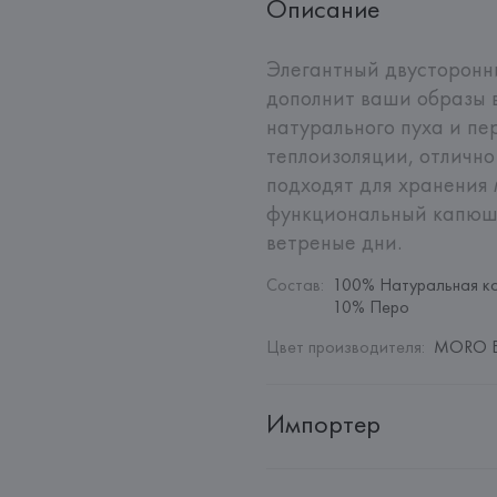
Описание
Элегантный двусторонн
дополнит ваши образы в
натурального пуха и пе
теплоизоляции, отлично
подходят для хранения 
функциональный капюшо
ветреные дни.
Состав
:
100% Натуральная ко
10% Перо
Цвет производителя
:
MORO E 
Импортер
Импортер: 
Общество с дополн