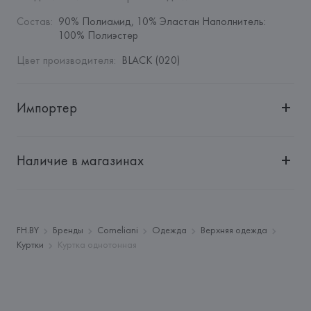
Состав
:
90% Полиамид, 10% Эластан Наполнитель: 
100% Полиэстер
Цвет производителя
:
BLACK (020)
Импортер
Импортер: 
Общество с дополнительной ответственностью 
"БелВиринея"
Наличие в магазинах
Адрес: 
Республика Беларусь, 220030, г. Минск, ул. 
Немига, 5, пом. 39
Производитель: 
Corneliani S.P.A.
Адрес: 
ИТАЛИЯ, 
Corneliani S.r.l., Via Durini, 24 - 20122 
FH.BY
Бренды
Corneliani
Одежда
Верхняя одежда
Milano,
Куртки
Куртка однотонная
Страна происхождения товара: 
ТУРЦИЯ