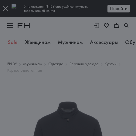
В приложении FH.BY еще удобнее покупать
Перейти
товары вашей мечты
Sale
Женщинам
Мужчинам
Аксессуары
Обу
FH.BY
Мужчинам
Одежда
Верхняя одежда
Куртки
Куртка однотонная