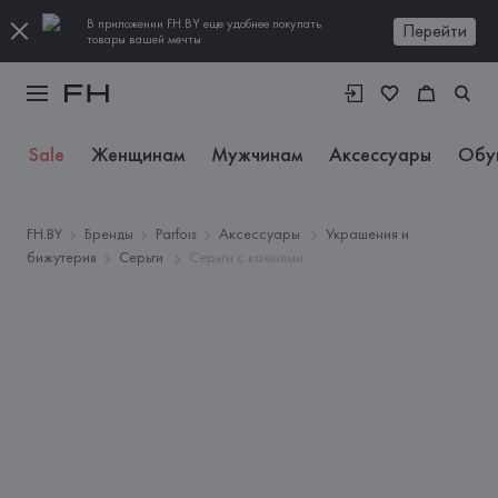
В приложении FH.BY еще удобнее покупать
Перейти
товары вашей мечты
Sale
Женщинам
Мужчинам
Аксессуары
Обу
FH.BY
Бренды
Parfois
Аксессуары
Украшения и
бижутерия
Серьги
Серьги с камнями