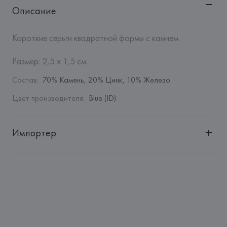
Описание
Короткие серьги квадратной формы с камнем.

Размер: 2,5 x 1,5 см.
Состав
:
70% Камень, 20% Цинк, 10% Железо
Цвет производителя
:
Blue (ID)
Импортер
Импортер: 
Общество с дополнительной ответственностью 
"БелВиринея"
Адрес: 
Республика Беларусь, 220030, г. Минск, ул. 
Немига, 5, пом. 39
Производитель: 
Barata & Ramilo, S.A.
Адрес: 
ПОРТУГАЛИЯ, 
Barata & Ramilo, S.A., Rua do Sistelo, 