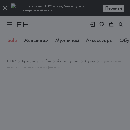
В приложении FH.BY еще удобнее покупать
Перейти
товары вашей мечты
Sale
Женщинам
Мужчинам
Аксессуары
Обу
FH.BY
Бренды
Parfois
Аксессуары
Сумки
Сумка через
плечо с соломенным эффектом