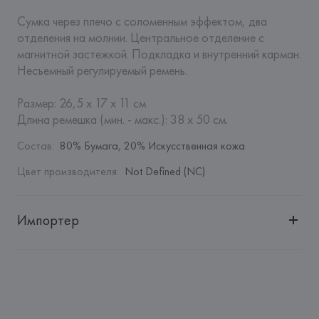
Сумка через плечо с соломенным эффектом, два 
отделения на молнии. Центральное отделение с 
магнитной застежкой. Подкладка и внутренний карман. 
Несъемный регулируемый ремень.

Размер: 26,5 x 17 x 11 см

Длина ремешка (мин. - макс.): 38 х 50 см.
Состав
:
80% Бумага, 20% Искусственная кожа
Цвет производителя
:
Not Defined (NC)
Импортер
Импортер: 
Общество с дополнительной ответственностью 
"БелВиринея"
Адрес: 
Республика Беларусь, 220030, г. Минск, ул. 
Немига, 5, пом. 39