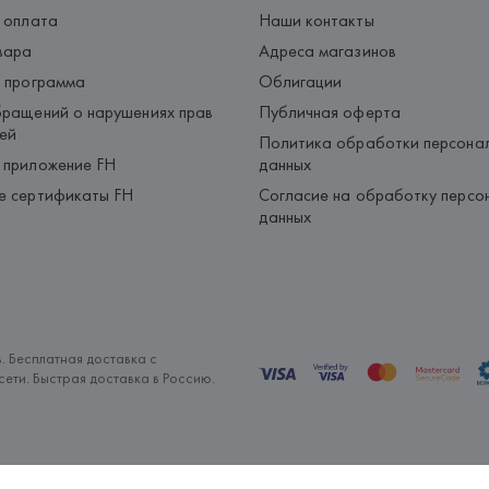
 оплата
Наши контакты
вара
Адреса магазинов
 программа
Облигации
ращений о нарушениях прав
Публичная оферта
ей
Политика обработки персона
 приложение FH
данных
е сертификаты FH
Согласие на обработку персо
данных
. Бесплатная доставка с
ети. Быстрая доставка в Россию.