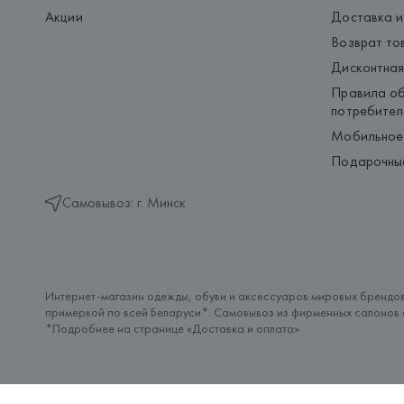
Акции
Доставка и
Возврат то
Дисконтная
Правила об
потребител
Мобильное
Подарочны
Самовывоз: г. Минск
Интернет-магазин одежды, обуви и аксессуаров мировых брендов
примеркой по всей Беларуси*. Самовывоз из фирменных салонов с
*Подробнее на странице «
Доставка и оплата
»