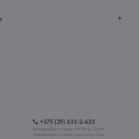
ительной ответственностью "Белмаркетцентр"
х
0030, г. Минск, ул. Немига, 5, пом. 39, ком. 1
 S.A.
S.A., Via Augusta 10 (Pol. Ind. Riera de Caldes), 08184 
lona),
: 
МАРОККО
+375 (29) 633-2-633
Время работы: пн-вс с 09:00 до 21:00,
Заказы через корзину круглосуточно