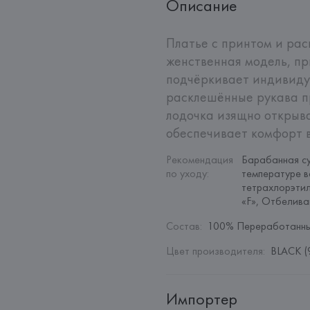
Описание
Платье с принтом и ра
женственная модель, пр
подчёркивает индивидуа
расклешённые рукава пр
лодочка изящно открыва
обеспечивает комфорт в
Рекомендация 
Барабанная су
по уходу
:
температуре в
тетрахлорэтил
«F», Отбелив
Состав
:
100% Переработанны
Цвет производителя
:
BLACK (
Импортер