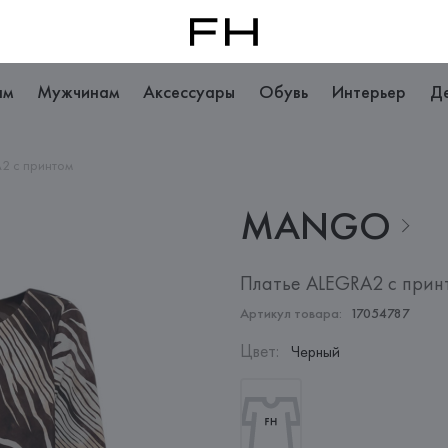
ам
Мужчинам
Аксессуары
Обувь
Интерьер
Д
2 с принтом
MANGO
Платье ALEGRA2 с прин
Артикул товара:
17054787
Цвет
:
Черный