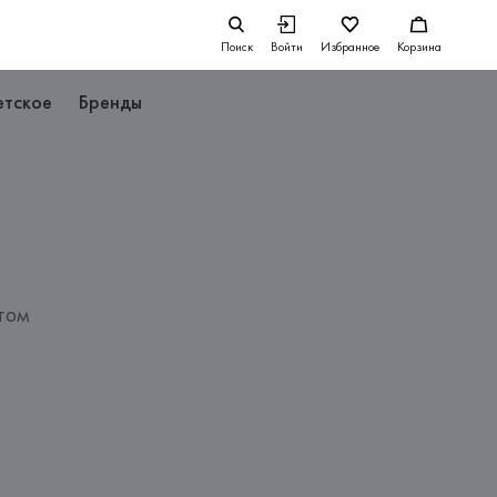
Поиск
Войти
Избранное
Корзина
етское
Бренды
том