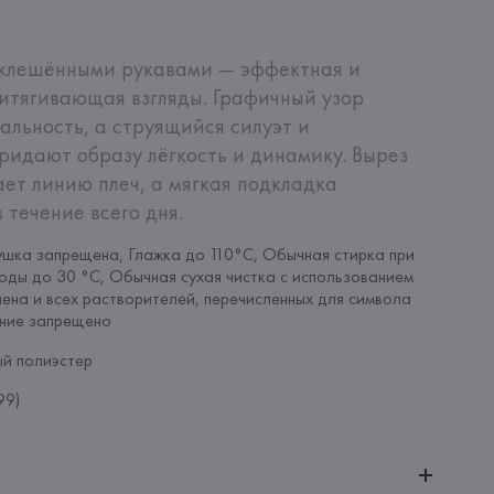
склешёнными рукавами — эффектная и 
итягивающая взгляды. Графичный узор 
льность, а струящийся силуэт и 
идают образу лёгкость и динамику. Вырез 
ет линию плеч, а мягкая подкладка 
 течение всего дня.
шка запрещена, Глажка до 110°C, Обычная стирка при 
оды до 30 °C, Обычная сухая чистка с использованием 
ена и всех растворителей, перечисленных для символа 
ание запрещено
й полиэстер
99)