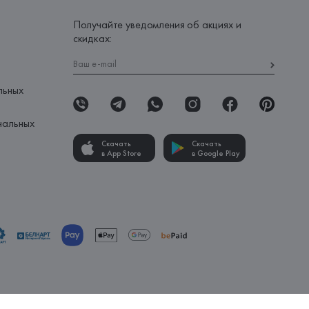
Получайте уведомления об акциях и
скидках:
льных
нальных
Скачать
Скачать
в App Store
в Google Play