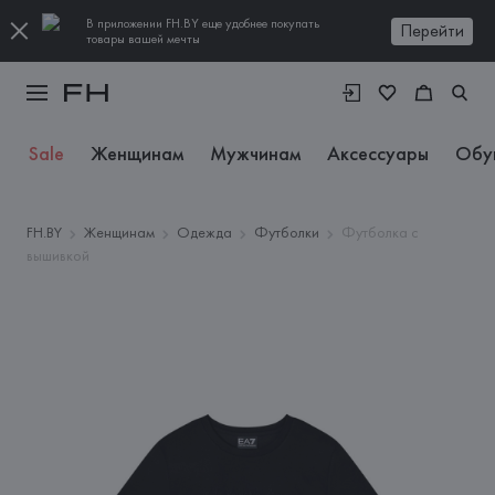
В приложении FH.BY еще удобнее покупать
Перейти
товары вашей мечты
Sale
Женщинам
Мужчинам
Аксессуары
Обу
FH.BY
Женщинам
Одежда
Футболки
Футболка с
вышивкой