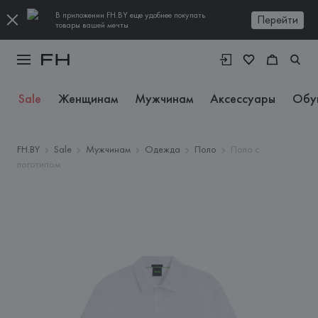
В приложении FH.BY еще удобнее покупать
Перейти
товары вашей мечты
Sale
Женщинам
Мужчинам
Аксессуары
Обу
FH.BY
Sale
Мужчинам
Одежда
Поло
Поло с
логотипом