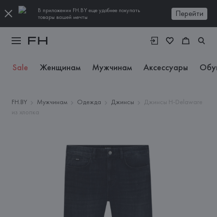
В приложении FH.BY еще удобнее покупать
Перейти
товары вашей мечты
Sale
Женщинам
Мужчинам
Аксессуары
Обу
FH.BY
Мужчинам
Одежда
Джинсы
Джинсы H-Delaware
из хлопка