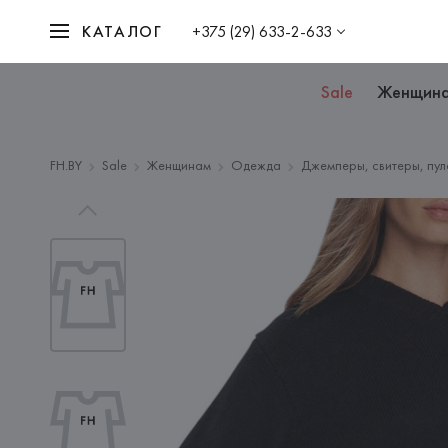
КАТАЛОГ
+375 (29) 633-2-633
Sale
Женщин
FH.BY
Sale
Женщинам
Одежда
Джемперы, свитеры, пул