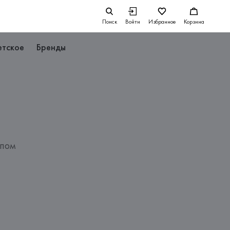
Поиск
Войти
Избранное
Корзина
етское
Бренды
ипом