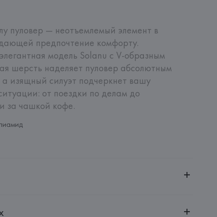
лу пуловер — неотъемлемый элемент в 
дающей предпочтение комфорту. 
легантная модель Solanu с V-образным 
ая шерсть наделяет пуловер абсолютным 
 а изящный силуэт подчеркнет вашу 
итуации: от поездки по делам до 
и за чашкой кофе.
лиамид
ченной ответственностью "Авикойл Интернешнл"
х
20051, г. Минск, ул. Рафиева, д. 64, помещение 2-27