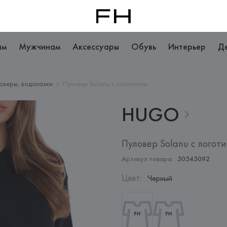
ам
Мужчинам
Аксессуары
Обувь
Интерьер
Д
оверы, водолазки
Пуловер Solanu с логотипом
HUGO
Пуловер Solanu с логот
Артикул товара:
50545092
Цвет
:
Черный