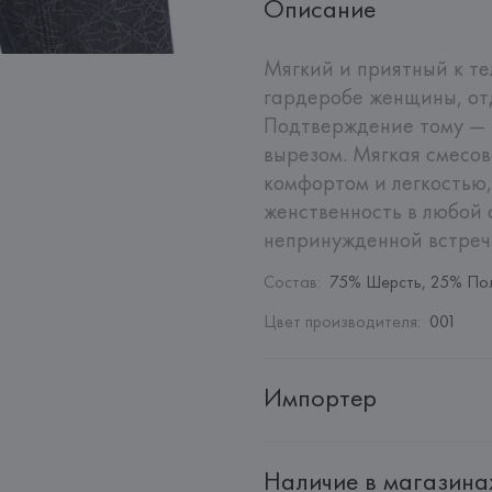
Описание
Мягкий и приятный к те
гардеробе женщины, от
Подтверждение тому — э
вырезом. Мягкая смесов
комфортом и легкостью,
женственность в любой с
непринужденной встреч
Состав
:
75% Шерсть, 25% По
Цвет производителя
:
001
Импортер
Импортер: 
Общество с ограни
Наличие в магазина
Адрес: 
Республика Беларусь, 2