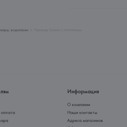
Производитель: 
HUGO BOSS
Адрес: 
ГЕРМАНИЯ, 
HUGO BOSS 
Страна происхождения товара
оверы, водолазки
Пуловер Solanu с логотипом
елям
Информация
О компании
 оплата
Наши контакты
вара
Адреса магазинов