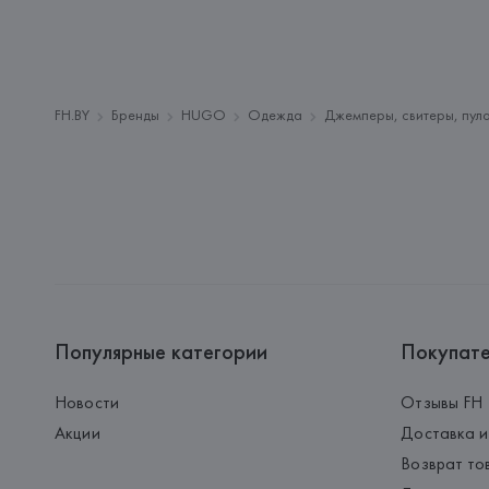
FH.BY
Бренды
HUGO
Одежда
Джемперы, свитеры, пул
Популярные категории
Покупат
Новости
Отзывы FH
Акции
Доставка и
Возврат то