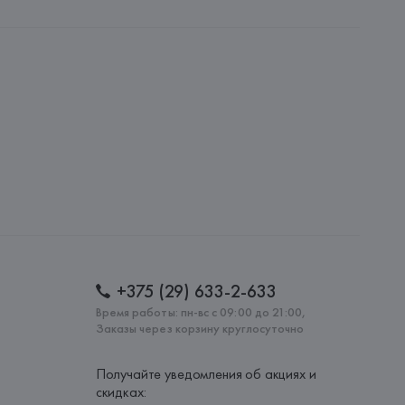
 AG
AG, Dieselstrasse 12, D-72555 Metzingen,
: 
БОЛГАРИЯ
+375 (29) 633-2-633
Время работы: пн-вс с 09:00 до 21:00,
Заказы через корзину круглосуточно
Получайте уведомления об акциях и
скидках: