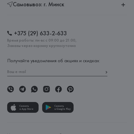
Самовывоз: г. Минск
+375 (29) 633-2-633
Время работы: пн-вс с 09:00 до 21:00,
Заказы через корзину круглосуточно
Получайте уведомления об акциях и скидках:
Скачать
Скачать
в App Store
в Google Play