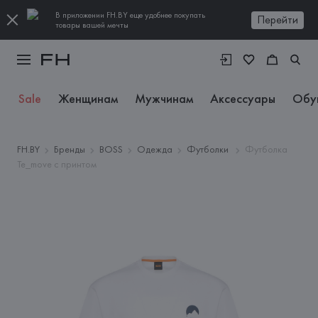
В приложении FH.BY еще удобнее покупать
Перейти
товары вашей мечты
Sale
Женщинам
Мужчинам
Аксессуары
Обу
FH.BY
Бренды
BOSS
Одежда
Футболки
Футболка
Te_move с принтом