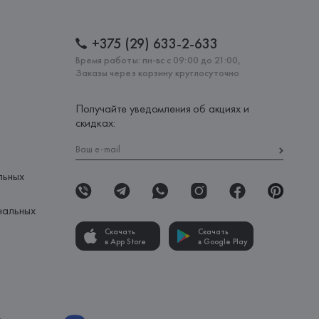
+375 (29) 633-2-633
Время работы: пн-вс с 09:00 до 21:00,
Заказы через корзину круглосуточно
Получайте уведомления об акциях и
скидках:
льных
нальных
Скачать
Скачать
в App Store
в Google Play