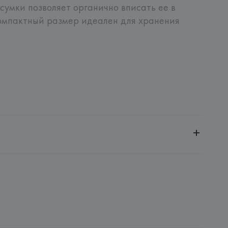
умки позволяет органично вписать ее в 
омпактный размер идеален для хранения 
ченной ответственностью "Авикойл Интернешнл"
20051, г. Минск, ул. Рафиева, д. 64, помещение 2-27
 AG
AG, Dieselstrasse 12, D-72555 Metzingen,
: 
КИТАЙ