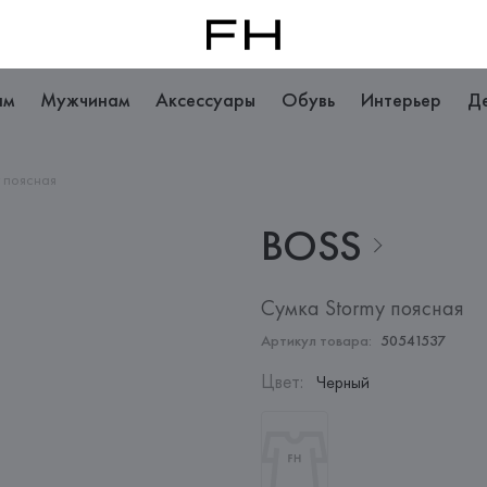
ам
Мужчинам
Аксессуары
Обувь
Интерьер
Д
y поясная
BOSS
Сумка Stormy поясная
Артикул товара:
50541537
Цвет
:
Черный