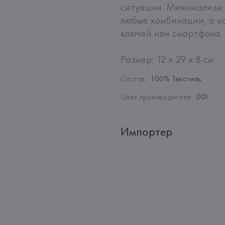
ситуации. Минимализм с
любые комбинации, а к
ключей или смартфона. 

Размер: 12 x 29 x 8 см
Состав
:
100% Текстиль
Цвет производителя
:
001
Импортер
Импортер: 
Общество с ограни
Адрес: 
Республика Беларусь, 2
Производитель: 
HUGO BOSS
Адрес: 
ГЕРМАНИЯ, 
HUGO BOSS 
Страна происхождения товара