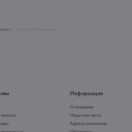
Импортер: 
Общество с дополн
Адрес: 
Республика Беларусь, 22
Производитель: 
MANGO MNG,
Куртки
Куртка MIRLO стеганая
Адрес: 
ИСПАНИЯ, 
MANGO MNG, 
Palau-Solità i Plegamans (Barce
Страна происхождения товара
елям
Информация
О компании
 оплата
Наши контакты
вара
Адреса магазинов
 программа
Облигации