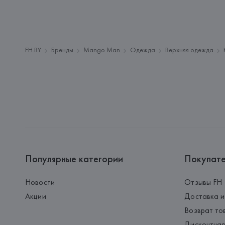
FH.BY
Бренды
Mango Man
Одежда
Верхняя одежда
Популярные категории
Покупат
Новости
Отзывы FH
Акции
Доставка и
Возврат то
Дисконтная