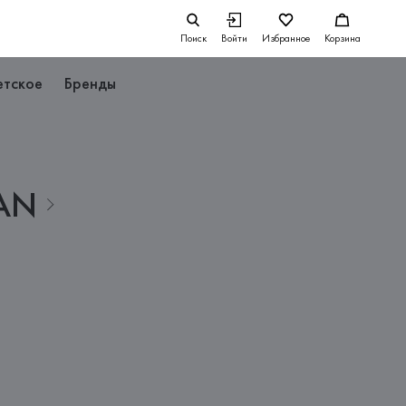
Поиск
Войти
Избранное
Корзина
етское
Бренды
AN