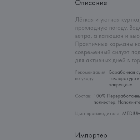
Описание
Лёгкая и уютная куртка,
прохладную погоду. Во
ветра, а капюшон и выс
Практичные карманы на
современный силуэт под
для активных дней в го
Рекомендация 
Барабанная су
по уходу
:
температуре в
запрещена
Состав
:
100% Переработанны
полиэстер. Наполните
Цвет производителя
:
MEDIUM
Импортер