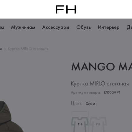
ам
Мужчинам
Аксессуары
Обувь
Интерьер
Д
ки
Куртка MIRLO стеганая
MANGO
M
Куртка MIRLO стеганая
Артикул товара:
17005974
Цвет
:
Хаки