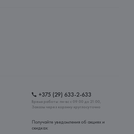
ительной ответственностью "Белмаркетцентр"
0030, г. Минск, ул. Немига, 5, пом. 39, ком. 1
 S.A.
S.A., Via Augusta 10 (Pol. Ind. Riera de Caldes), 08184 
lona),
: 
ВЬЕТНАМ
+375 (29) 633-2-633
Время работы: пн-вс с 09:00 до 21:00,
Заказы через корзину круглосуточно
Получайте уведомления об акциях и
скидках: